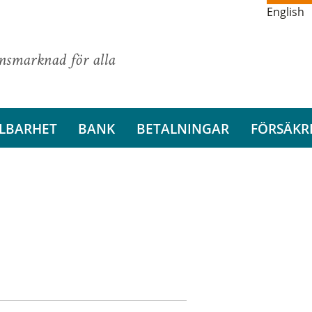
English
ansmarknad för alla
LBARHET
BANK
BETALNINGAR
FÖRSÄKR