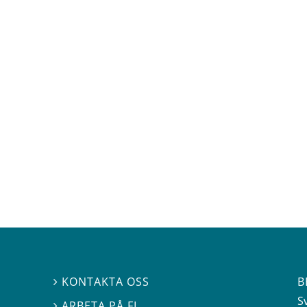
B
KONTAKTA OSS

S
ARBETA PÅ FI
