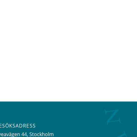
ESÖKSADRESS
veavägen 44
, Stockholm