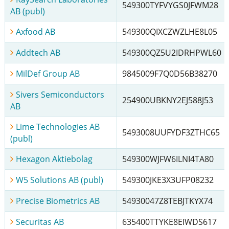
549300TYFVYGS0JFWM28
AB (publ)
Axfood AB
549300QIXCZWZLHE8L05
Addtech AB
549300QZ5U2IDRHPWL60
MilDef Group AB
9845009F7Q0D56B38270
Sivers Semiconductors
254900UBKNY2EJ588J53
AB
Lime Technologies AB
5493008UUFYDF3ZTHC65
(publ)
Hexagon Aktiebolag
549300WJFW6ILNI4TA80
W5 Solutions AB (publ)
549300JKE3X3UFP08232
Precise Biometrics AB
54930047Z8TEBJTKYX74
Securitas AB
635400TTYKE8EIWDS617