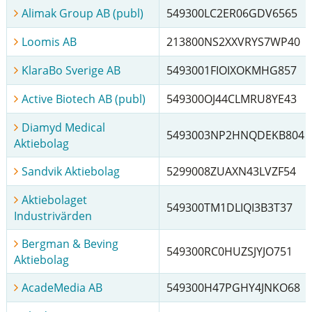
Alimak Group AB (publ)
549300LC2ER06GDV6565
Loomis AB
213800NS2XXVRYS7WP40
KlaraBo Sverige AB
5493001FIOIXOKMHG857
Active Biotech AB (publ)
549300OJ44CLMRU8YE43
Diamyd Medical
5493003NP2HNQDEKB804
Aktiebolag
Sandvik Aktiebolag
5299008ZUAXN43LVZF54
Aktiebolaget
549300TM1DLIQI3B3T37
Industrivärden
Bergman & Beving
549300RC0HUZSJYJO751
Aktiebolag
AcadeMedia AB
549300H47PGHY4JNKO68