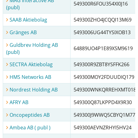
MAG Interactive AB
549300R6FOU354XI0J16
(publ)
SAAB Aktiebolag
549300ZHO4JCQQI13M69
Gränges AB
5493006UG44TYSIXOB13
Guldbrev Holding AB
64889UO4P1E89XSM9619
(publ)
SECTRA Aktiebolag
549300R9ZBT8YSFFK266
HMS Networks AB
549300MOY2FDUUDIQ179
Nordrest Holding AB
549300WNKQRREHXMT018
AFRY AB
549300Q87LKPPD4X9R30
Oncopeptides AB
549300J9WWQ5CBYQ1M77
Ambea AB ( publ )
549300AEVNZRHYI5HV24