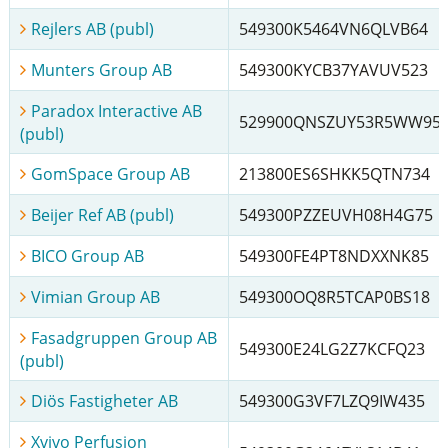
Rejlers AB (publ)
549300K5464VN6QLVB64
Munters Group AB
549300KYCB37YAVUV523
Paradox Interactive AB
529900QNSZUY53R5WW95
(publ)
GomSpace Group AB
213800ES6SHKK5QTN734
Beijer Ref AB (publ)
549300PZZEUVH08H4G75
BICO Group AB
549300FE4PT8NDXXNK85
Vimian Group AB
549300OQ8R5TCAP0BS18
Fasadgruppen Group AB
549300E24LG2Z7KCFQ23
(publ)
Diös Fastigheter AB
549300G3VF7LZQ9IW435
Xvivo Perfusion