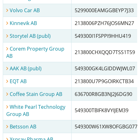
Volvo Car AB
5299000EAMGGBEYP7J33
Kinnevik AB
2138006PZH76JOS6MN27
Storytel AB (publ)
549300I1FSPPI9HHU419
Corem Property Group
213800CHXQQD7TSS1T59
AB
AAK AB (publ)
549300GK4LGIDDWJWL07
EQT AB
213800U7P9GOIRKCTB34
Coffee Stain Group AB
636700R8GB3NJ2J6DG90
White Pearl Technology
549300TBIFK8VYIJEM39
Group AB
Betsson AB
549300W61XW8OFGBG077
Xspray Pharma AB