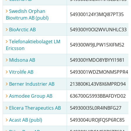
Swedish Orphan
549300124Y3MQI87PT35
Biovitrum AB (publ)
BioArctic AB
549300Y0OI2WVUNHLC33
Telefonaktiebolaget LM
549300W9JLPW15XIFM52
Ericsson
Midsona AB
549300YMDO8YBYYI1981
Vitrolife AB
5493001WDZMONMSPPR49
Berner Industrier AB
213800KL43V8X6MPRD94
Asmodee Group AB
636700G5993BBAFDYD02
Elicera Therapeutics AB
549300I35L0R4INBFG27
Acast AB (publ)
5493004UROJFQSP6RC85