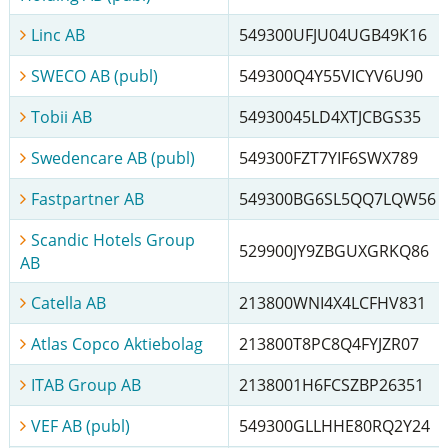
Linc AB
549300UFJU04UGB49K16
SWECO AB (publ)
549300Q4Y55VICYV6U90
Tobii AB
54930045LD4XTJCBGS35
Swedencare AB (publ)
549300FZT7YIF6SWX789
Fastpartner AB
549300BG6SL5QQ7LQW56
Scandic Hotels Group
529900JY9ZBGUXGRKQ86
AB
Catella AB
213800WNI4X4LCFHV831
Atlas Copco Aktiebolag
213800T8PC8Q4FYJZR07
ITAB Group AB
2138001H6FCSZBP26351
VEF AB (publ)
549300GLLHHE80RQ2Y24