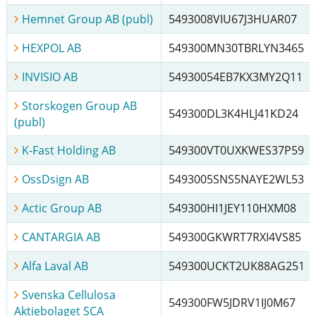
Hemnet Group AB (publ)
5493008VIU67J3HUAR07
HEXPOL AB
549300MN30TBRLYN3465
INVISIO AB
54930054EB7KX3MY2Q11
Storskogen Group AB
549300DL3K4HLJ41KD24
(publ)
K-Fast Holding AB
549300VT0UXKWES37P59
OssDsign AB
5493005SNS5NAYE2WL53
Actic Group AB
549300HI1JEY110HXM08
CANTARGIA AB
549300GKWRT7RXI4VS85
Alfa Laval AB
549300UCKT2UK88AG251
Svenska Cellulosa
549300FW5JDRV1IJ0M67
Aktiebolaget SCA