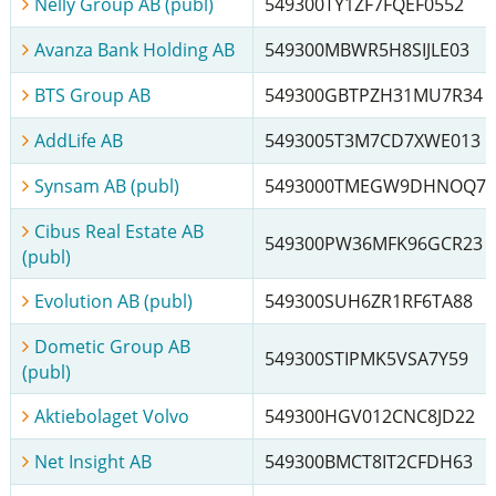
Nelly Group AB (publ)
549300TY1ZF7FQEF0552
Avanza Bank Holding AB
549300MBWR5H8SIJLE03
BTS Group AB
549300GBTPZH31MU7R34
AddLife AB
5493005T3M7CD7XWE013
Synsam AB (publ)
5493000TMEGW9DHNOQ70
Cibus Real Estate AB
549300PW36MFK96GCR23
(publ)
Evolution AB (publ)
549300SUH6ZR1RF6TA88
Dometic Group AB
549300STIPMK5VSA7Y59
(publ)
Aktiebolaget Volvo
549300HGV012CNC8JD22
Net Insight AB
549300BMCT8IT2CFDH63