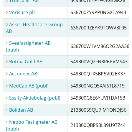
Truecaller AB
549300TEYF1FA5G5GK26
Verisure plc
636700ZY9PP0NGXTA943
Asker Healthcare Group
636700RZEYK9TOWV8F05
AB
Sveafastigheter AB
636700W1VM86O2G2AA36
(publ)
Botnia Gold AB
549300VQ2FN8R6PVMS43
Acconeer AB
549300QTX5BP5V02EK37
MedCap AB (publ)
549300NGO5XAJ6TL8719
Essity Aktiebolag (publ)
549300G8E6YUVJ1DA153
Boliden AB
21380059QU7IM1ONDJ56
Neobo Fastigheter AB
213800QBPS3L89U9TZ44
(publ)