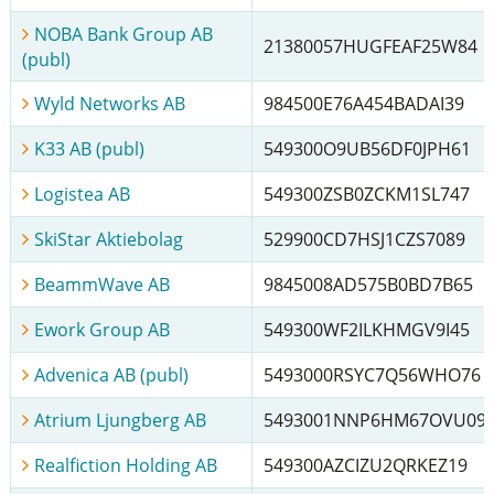
NOBA Bank Group AB
21380057HUGFEAF25W84
(publ)
Wyld Networks AB
984500E76A454BADAI39
K33 AB (publ)
549300O9UB56DF0JPH61
Logistea AB
549300ZSB0ZCKM1SL747
SkiStar Aktiebolag
529900CD7HSJ1CZS7089
BeammWave AB
9845008AD575B0BD7B65
Ework Group AB
549300WF2ILKHMGV9I45
Advenica AB (publ)
5493000RSYC7Q56WHO76
Atrium Ljungberg AB
5493001NNP6HM67OVU09
Realfiction Holding AB
549300AZCIZU2QRKEZ19