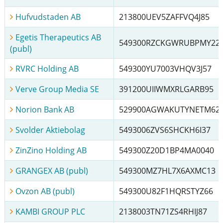
Hufvudstaden AB
213800UEV5ZAFFVQ4J85
Egetis Therapeutics AB
549300RZCKGWRUBPMY22
(publ)
RVRC Holding AB
549300YU7003VHQV3J57
Verve Group Media SE
391200UIIWMXRLGARB95
Norion Bank AB
529900AGWAKUTYNETM62
Svolder Aktiebolag
5493006ZVS6SHCKH6I37
ZinZino Holding AB
549300Z20D1BP4MA0040
GRANGEX AB (publ)
549300MZ7HL7X6AXMC13
Ovzon AB (publ)
549300U82F1HQRSTYZ66
KAMBI GROUP PLC
2138003TN71ZS4RHIJ87