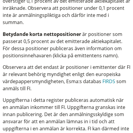
överstiger 0,1 procent av det emitterade aktiekapitalet är
inräknade. Observera att positioner under 0,1 procent
inte är anmälningspliktiga och därför inte med i
summan.
Betydande korta nettopositioner
är positioner som
passerat 0,5 procent av det emitterade aktiekapitalet.
För dessa positioner publiceras även information om
positionsinnehavaren (klicka på emittentens namn).
Observera att det endast är positioner i emittenter där FI
är relevant behörig myndighet enligt den europeiska
värdepappersmyndigheten, Esma:s databas
FIRDS
som
anmäls till FI.
Uppgifterna i detta register publiceras automatisk när
en anmälan inkommer till FI. Uppgifterna granskas inte
innan publicering. Det är den anmälningsskyldige som
ansvarar för att en anmälan lämnas in i tid och att
uppgifterna i en anmälan är korrekta. FI kan därmed inte