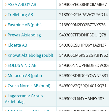
ASSA ABLOY AB
549300YECS8HKCIMMB67
Trelleborg AB
213800XY16PAWG2PAD14
Eastnine AB (publ)
2138009N2FO2BZTVYS76
Prevas Aktiebolag
5493007FF9DNP5DUJQ78
Cloetta AB
549300CSLHPO6Y1AZN37
Knowit Aktiebolag (publ)
549300CM6KSG2GY3HV62
EOLUS VIND AB
549300NNUPH6DE8DVO06
Metacon AB (publ)
549300SDRD0FYQWN2531
Cynca Nordic AB (publ)
549300V2QS9QL4C1KQ31
Lagercrantz Group
5493002L6I4YHANEYR87
Aktiebolag