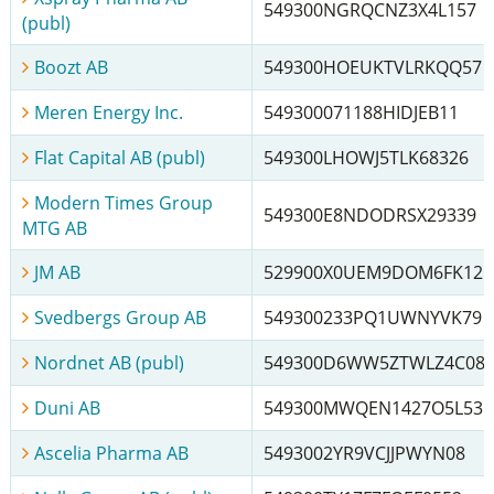
549300NGRQCNZ3X4L157
(publ)
Boozt AB
549300HOEUKTVLRKQQ57
Meren Energy Inc.
549300071188HIDJEB11
Flat Capital AB (publ)
549300LHOWJ5TLK68326
Modern Times Group
549300E8NDODRSX29339
MTG AB
JM AB
529900X0UEM9DOM6FK12
Svedbergs Group AB
549300233PQ1UWNYVK79
Nordnet AB (publ)
549300D6WW5ZTWLZ4C08
Duni AB
549300MWQEN1427O5L53
Ascelia Pharma AB
5493002YR9VCJJPWYN08