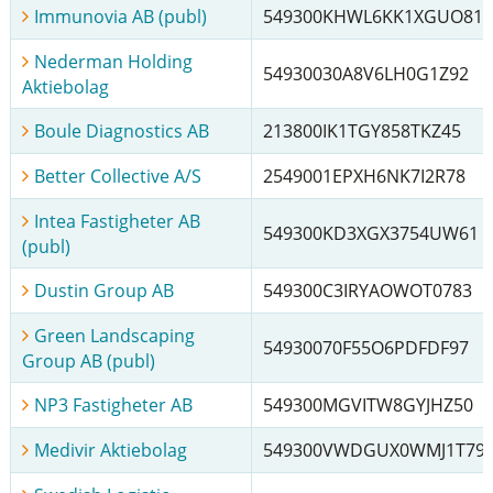
Immunovia AB (publ)
549300KHWL6KK1XGUO81
Nederman Holding
54930030A8V6LH0G1Z92
Aktiebolag
Boule Diagnostics AB
213800IK1TGY858TKZ45
Better Collective A/S
2549001EPXH6NK7I2R78
Intea Fastigheter AB
549300KD3XGX3754UW61
(publ)
Dustin Group AB
549300C3IRYAOWOT0783
Green Landscaping
54930070F55O6PDFDF97
Group AB (publ)
NP3 Fastigheter AB
549300MGVITW8GYJHZ50
Medivir Aktiebolag
549300VWDGUX0WMJ1T79