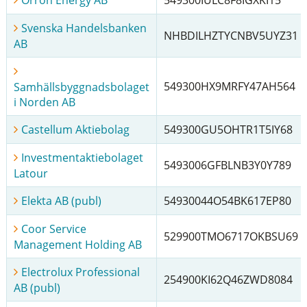
Svenska Handelsbanken
NHBDILHZTYCNBV5UYZ31
AB
549300HX9MRFY47AH564
Samhällsbyggnadsbolaget
i Norden AB
Castellum Aktiebolag
549300GU5OHTR1T5IY68
Investmentaktiebolaget
5493006GFBLNB3Y0Y789
Latour
Elekta AB (publ)
54930044O54BK617EP80
Coor Service
529900TMO6717OKBSU69
Management Holding AB
Electrolux Professional
254900KI62Q46ZWD8084
AB (publ)