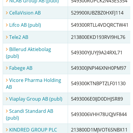
NCAB Group AB (publ)
549300RUPCK2N43ES354
CellaVision AB
529900IUBZBZ0HXFJ114
Lifco AB (publ)
549300RTLL4VDQRCTW41
Tele2 AB
213800EKD193RVI9HL76
Billerud Aktiebolag
549300YJUYJ9A24RXL71
(publ)
Fabege AB
549300JNPI46XNH0PM97
Vicore Pharma Holding
549300KTNBPTZLF01130
AB
Viaplay Group AB (publ)
5493006E0IJD0DHJSR89
Scandi Standard AB
5493006VHH78UQJVF844
(publ)
KINDRED GROUP PLC
213800D1MJVOT6SNBX11