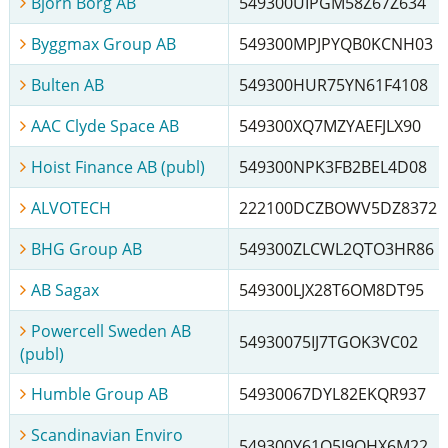
Björn Borg AB
549300UIPGM58Z67Z634
Byggmax Group AB
549300MPJPYQB0KCNH03
Bulten AB
549300HUR75YN61F4108
AAC Clyde Space AB
549300XQ7MZYAEFJLX90
Hoist Finance AB (publ)
549300NPK3FB2BEL4D08
ALVOTECH
222100DCZBOWV5DZ8372
BHG Group AB
549300ZLCWL2QTO3HR86
AB Sagax
549300LJX28T6OM8DT95
Powercell Sweden AB
54930075IJ7TGOK3VC02
(publ)
Humble Group AB
54930067DYL82EKQR937
Scandinavian Enviro
549300Y61O5J9OHX6M22