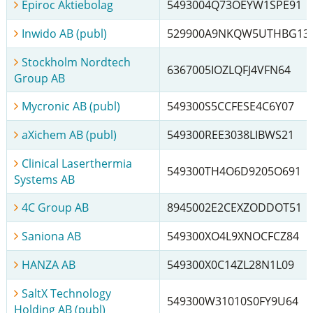
Epiroc Aktiebolag
5493004Q73OEYW1SPE91
Inwido AB (publ)
529900A9NKQW5UTHBG13
Stockholm Nordtech
6367005IOZLQFJ4VFN64
Group AB
Mycronic AB (publ)
549300S5CCFESE4C6Y07
aXichem AB (publ)
549300REE3038LIBWS21
Clinical Laserthermia
549300TH4O6D9205O691
Systems AB
4C Group AB
8945002E2CEXZODDOT51
Saniona AB
549300XO4L9XNOCFCZ84
HANZA AB
549300X0C14ZL28N1L09
SaltX Technology
549300W31010S0FY9U64
Holding AB (publ)