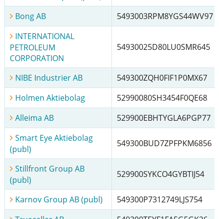
Bong AB
5493003RPM8YGS44WV97
INTERNATIONAL
54930025D80LU0SMR645
PETROLEUM
CORPORATION
NIBE Industrier AB
549300ZQH0FIF1P0MX67
Holmen Aktiebolag
52990080SH3454F0QE68
Alleima AB
529900EBHTYGLA6PGP77
Smart Eye Aktiebolag
549300BUD7ZPFPKM6856
(publ)
Stillfront Group AB
529900SYKCO4GYBTIJ54
(publ)
Karnov Group AB (publ)
549300P7312749LJS754