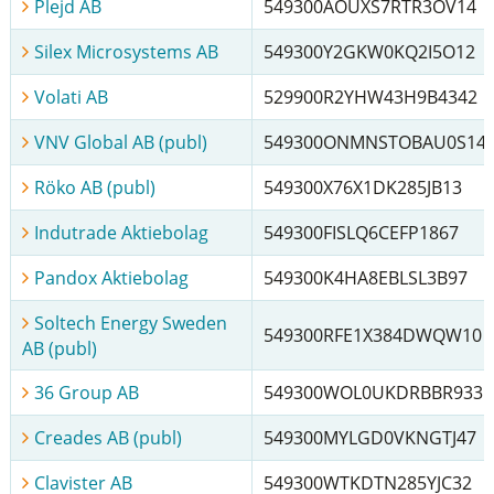
Plejd AB
549300AOUXS7RTR3OV14
Silex Microsystems AB
549300Y2GKW0KQ2I5O12
Volati AB
529900R2YHW43H9B4342
VNV Global AB (publ)
549300ONMNSTOBAU0S14
Röko AB (publ)
549300X76X1DK285JB13
Indutrade Aktiebolag
549300FISLQ6CEFP1867
Pandox Aktiebolag
549300K4HA8EBLSL3B97
Soltech Energy Sweden
549300RFE1X384DWQW10
AB (publ)
36 Group AB
549300WOL0UKDRBBR933
Creades AB (publ)
549300MYLGD0VKNGTJ47
Clavister AB
549300WTKDTN285YJC32