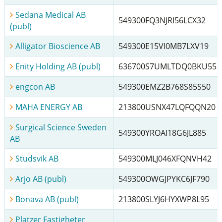
Sedana Medical AB
549300FQ3NJRI56LCX32
(publ)
Alligator Bioscience AB
549300E15VI0MB7LXV19
Enity Holding AB (publ)
636700S7UMLTDQ0BKU55
engcon AB
549300EMZ2B768S85S50
MAHA ENERGY AB
213800USNX47LQFQQN20
Surgical Science Sweden
549300YROAI18G6JL885
AB
Studsvik AB
549300MLJ046XFQNVH42
Arjo AB (publ)
549300OWGJPYKC6JF790
Bonava AB (publ)
213800SLYJ6HYXWP8L95
Platzer Fastigheter