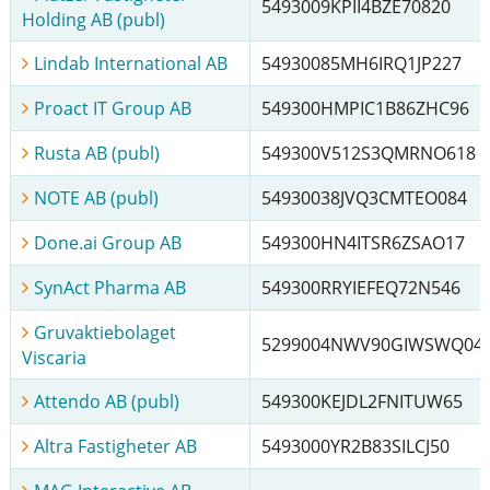
5493009KPII4BZE70820
Holding AB (publ)
Lindab International AB
54930085MH6IRQ1JP227
Proact IT Group AB
549300HMPIC1B86ZHC96
Rusta AB (publ)
549300V512S3QMRNO618
NOTE AB (publ)
54930038JVQ3CMTEO084
Done.ai Group AB
549300HN4ITSR6ZSAO17
SynAct Pharma AB
549300RRYIEFEQ72N546
Gruvaktiebolaget
5299004NWV90GIWSWQ04
Viscaria
Attendo AB (publ)
549300KEJDL2FNITUW65
Altra Fastigheter AB
5493000YR2B83SILCJ50