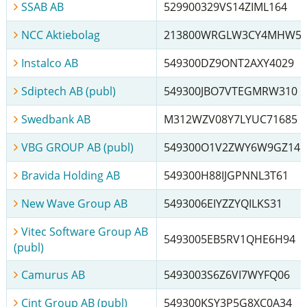
SSAB AB
529900329VS14ZIML164
NCC Aktiebolag
213800WRGLW3CY4MHW5
Instalco AB
549300DZ9ONT2AXY4029
Sdiptech AB (publ)
549300JBO7VTEGMRW310
Swedbank AB
M312WZV08Y7LYUC71685
VBG GROUP AB (publ)
549300O1V2ZWY6W9GZ14
Bravida Holding AB
549300H88IJGPNNL3T61
New Wave Group AB
5493006EIYZZYQILKS31
Vitec Software Group AB
5493005EB5RV1QHE6H94
(publ)
Camurus AB
5493003S6Z6VI7WYFQ06
Cint Group AB (publ)
549300KSY3P5G8XC0A34