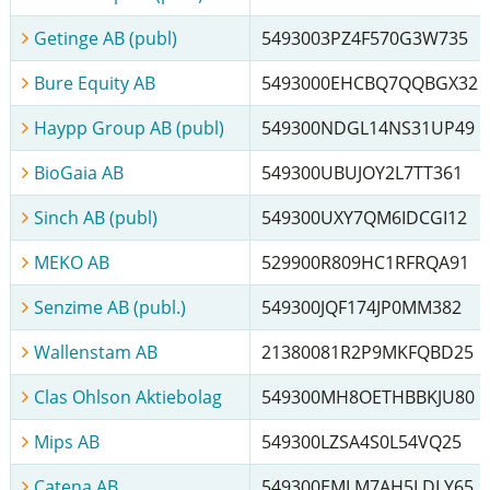
Getinge AB (publ)
5493003PZ4F570G3W735
Bure Equity AB
5493000EHCBQ7QQBGX32
Haypp Group AB (publ)
549300NDGL14NS31UP49
BioGaia AB
549300UBUJOY2L7TT361
Sinch AB (publ)
549300UXY7QM6IDCGI12
MEKO AB
529900R809HC1RFRQA91
Senzime AB (publ.)
549300JQF174JP0MM382
Wallenstam AB
21380081R2P9MKFQBD25
Clas Ohlson Aktiebolag
549300MH8OETHBBKJU80
Mips AB
549300LZSA4S0L54VQ25
Catena AB
549300EMLM7AH5LDLY65