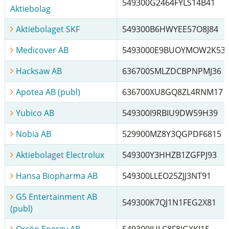
549300G2464FYLS14B41
Aktiebolag
Aktiebolaget SKF
549300B6HWYEE57O8J84
Medicover AB
5493000E9BUOYMOW2K53
Hacksaw AB
636700SMLZDCBPNPMJ36
Apotea AB (publ)
636700XU8GQ8ZL4RNM17
Yubico AB
549300I9RBIU9DW59H39
Nobia AB
529900MZ8Y3QGPDF6815
Aktiebolaget Electrolux
549300Y3HHZB1ZGFPJ93
Hansa Biopharma AB
549300LLEO25ZJJ3NT91
G5 Entertainment AB
549300K7QJ1N1FEG2X81
(publ)
Orrön Energy AB
549300IULC8F8IGXKI15