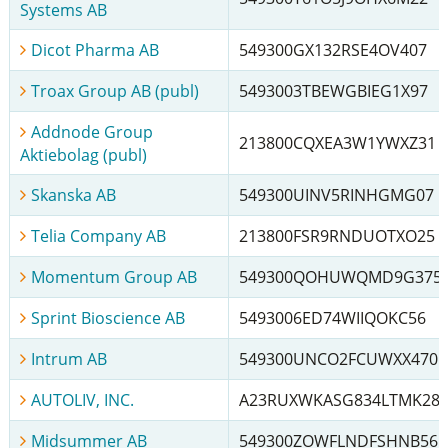
Systems AB
Dicot Pharma AB
549300GX132RSE4OV407
Troax Group AB (publ)
5493003TBEWGBIEG1X97
Addnode Group
213800CQXEA3W1YWXZ31
Aktiebolag (publ)
Skanska AB
549300UINV5RINHGMG07
Telia Company AB
213800FSR9RNDUOTXO25
Momentum Group AB
549300QOHUWQMD9G375
Sprint Bioscience AB
5493006ED74WIIQOKC56
Intrum AB
549300UNCO2FCUWXX470
AUTOLIV, INC.
A23RUXWKASG834LTMK28
Midsummer AB
549300ZOWFLNDFSHNB56