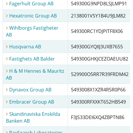
Fagerhult Group AB
549300G9NPD8LSJLMP91
Hexatronic Group AB
2138001VSY1B4U9JLM82
Wihlborgs Fastigheter
549300RC1YDJPITF8X06
AB
Husqvarna AB
549300GYQIIJ3UXB7655
Fastighets AB Balder
549300GHKJCEZOAEUU82
H & M Hennes & Mauritz
529900O5RR7R39FRDM42
AB
Dynavox Group AB
5493008X1XZR4R5R0P66
Embracer Group AB
549300RFXXKT652HB549
Skandinaviska Enskilda
F3JS33DEI6XQ4ZBPTN86
Banken AB
RaySearch Laboratories