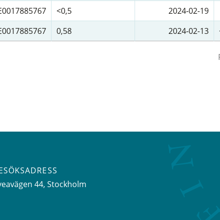
E0017885767
<0,5
2024-02-19
E0017885767
0,58
2024-02-13
ESÖKSADRESS
veavägen 44
, Stockholm