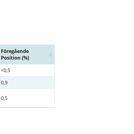
Föregående
Position (%)
<0,5
0,9
0,5