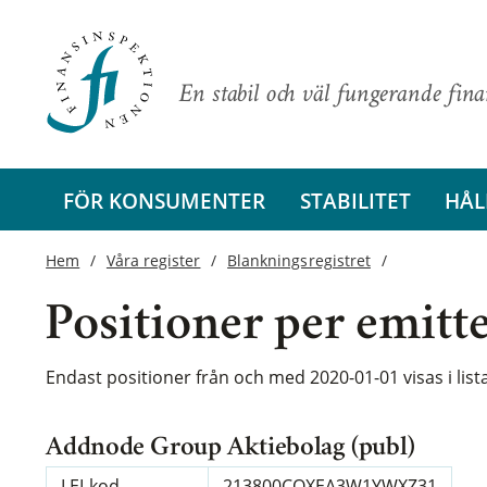
En stabil och väl fungerande fin
FÖR KONSUMENTER
STABILITET
HÅL
Hem
Våra register
Blankningsregistret
Positioner per emitt
Endast positioner från och med 2020-01-01 visas i lis
Addnode Group Aktiebolag (publ)
LEI-kod
213800CQXEA3W1YWXZ31