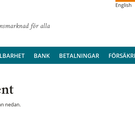
English
ansmarknad för alla
LBARHET
BANK
BETALNINGAR
FÖRSÄKR
ent
tan nedan.