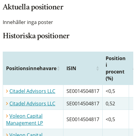
Aktuella positioner
Innehåller inga poster
Historiska positioner
Position
i
Positionsinnehavare
ISIN
procent
(%)
Citadel Advisors LLC
SE0014504817
<0,5
Citadel Advisors LLC
SE0014504817
0,52
Voleon Capital
SE0014504817
<0,5
Management LP
Voleon Capital