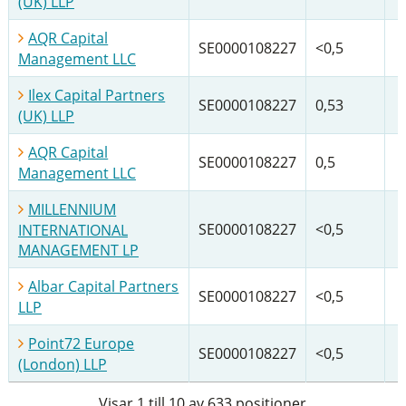
(UK) LLP
AQR Capital
SE0000108227
<0,5
Management LLC
Ilex Capital Partners
SE0000108227
0,53
(UK) LLP
AQR Capital
SE0000108227
0,5
Management LLC
MILLENNIUM
SE0000108227
<0,5
INTERNATIONAL
MANAGEMENT LP
Albar Capital Partners
SE0000108227
<0,5
LLP
Point72 Europe
SE0000108227
<0,5
(London) LLP
Visar 1 till 10 av 633 positioner