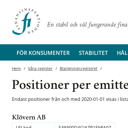
En stabil och väl fungerande fin
FÖR KONSUMENTER
STABILITET
HÅL
Hem
Våra register
Blankningsregistret
Positioner per emitt
Endast positioner från och med 2020-01-01 visas i lis
Klövern AB
LEI-kod
549300D4GJAZR1EMIA07