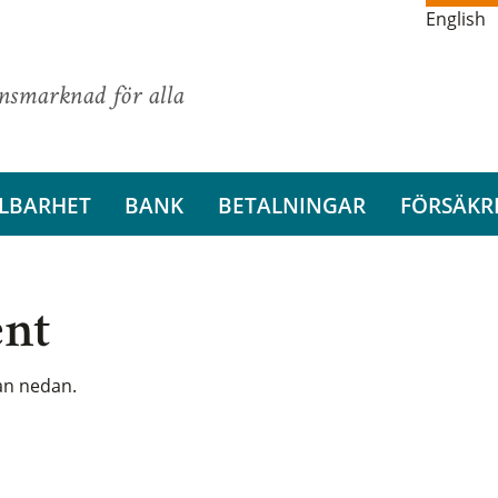
English
ansmarknad för alla
LBARHET
BANK
BETALNINGAR
FÖRSÄKR
ent
tan nedan.