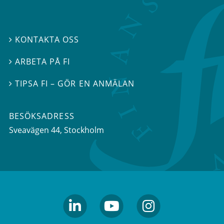
KONTAKTA OSS

ARBETA PÅ FI

TIPSA FI – GÖR EN ANMÄLAN

BESÖKSADRESS
Sveavägen 44
, Stockholm
linkedin
youtube
Instagram