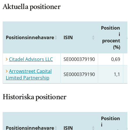
Aktuella positioner
Position
i
Positionsinnehavare
ISIN
procent
(%)
Citadel Advisors LLC
SE0000379190
0,69
Arrowstreet Capital
SE0000379190
1,1
Limited Partnership
Historiska positioner
Position
i
Positionsinnehavare
ISIN