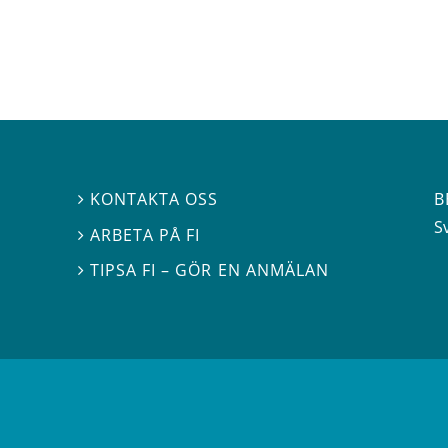
B
KONTAKTA OSS

S
ARBETA PÅ FI

TIPSA FI – GÖR EN ANMÄLAN
