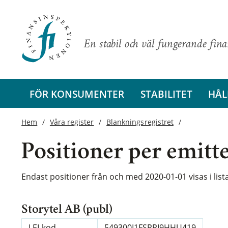
En stabil och väl fungerande fin
FÖR KONSUMENTER
STABILITET
HÅL
Hem
Våra register
Blankningsregistret
Positioner per emitt
Endast positioner från och med 2020-01-01 visas i lis
Storytel AB (publ)
LEI-kod
549300I1FSPPI9HHU419