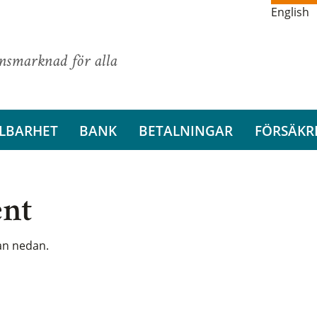
English
ansmarknad för alla
LBARHET
BANK
BETALNINGAR
FÖRSÄKR
ent
tan nedan.