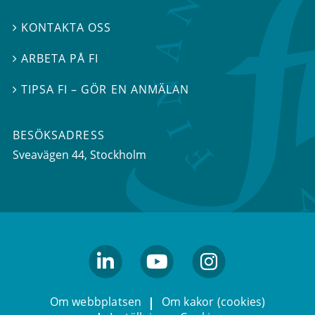
KONTAKTA OSS

ARBETA PÅ FI

TIPSA FI – GÖR EN ANMÄLAN

BESÖKSADRESS
Sveavägen 44
, Stockholm
linkedin
youtube
Instagram
Om webbplatsen
Om kakor (cookies)