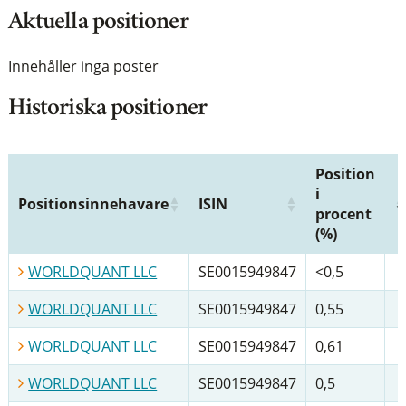
Aktuella positioner
Innehåller inga poster
Historiska positioner
Position
i
Positionsinnehavare
ISIN
procent
(%)
WORLDQUANT LLC
SE0015949847
<0,5
WORLDQUANT LLC
SE0015949847
0,55
WORLDQUANT LLC
SE0015949847
0,61
WORLDQUANT LLC
SE0015949847
0,5