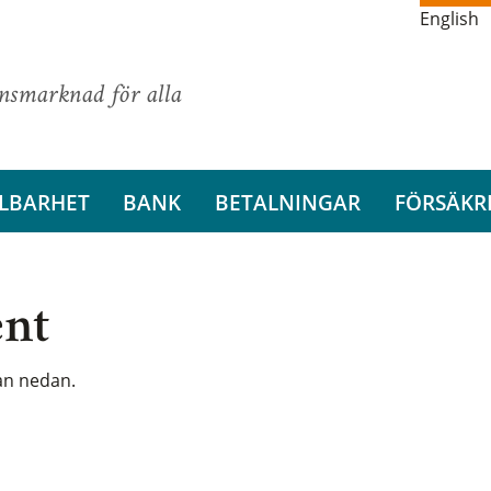
English
ansmarknad för alla
LBARHET
BANK
BETALNINGAR
FÖRSÄKR
ent
tan nedan.