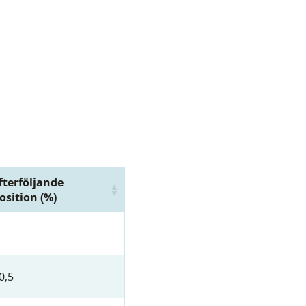
fterföljande
osition (%)
0,5