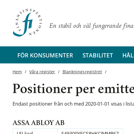
En stabil och väl fungerande fin
FÖR KONSUMENTER
STABILITET
HÅL
Hem
Våra register
Blankningsregistret
Positioner per emitt
Endast positioner från och med 2020-01-01 visas i lis
ASSA ABLOY AB
LEI-kod
549300YECS8HKCIMMB67