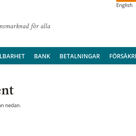
English
ansmarknad för alla
LBARHET
BANK
BETALNINGAR
FÖRSÄKR
ent
tan nedan.