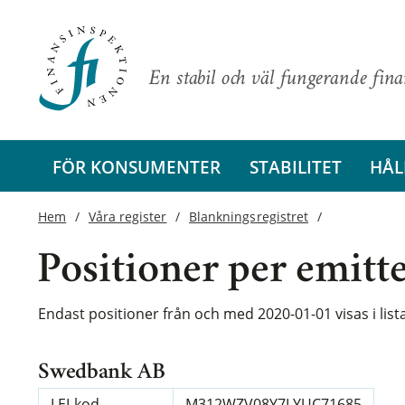
En stabil och väl fungerande fin
FÖR KONSUMENTER
STABILITET
HÅL
Hem
Våra register
Blankningsregistret
Positioner per emitt
Endast positioner från och med 2020-01-01 visas i lis
Swedbank AB
LEI-kod
M312WZV08Y7LYUC71685