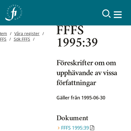
FFFS
Hem
Våra register
FFFS
Sök FFFS
1995:39
Föreskrifter om om
upphävande av vissa
författningar
Gäller från 1995-06-30
Dokument
FFFS 1995:39