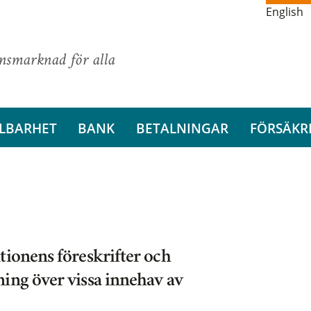
English
ansmarknad för alla
LBARHET
BANK
BETALNINGAR
FÖRSÄKR
tionens föreskrifter och
ing över vissa innehav av