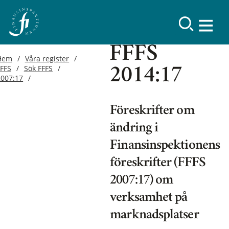
FFFS
Hem
Våra register
FFFS
Sök FFFS
2014:17
2007:17
Föreskrifter om
ändring i
Finansinspektionens
föreskrifter (FFFS
2007:17) om
verksamhet på
marknadsplatser