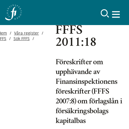
FFFS
Hem
Våra register
FFFS
Sök FFFS
2011:18
Föreskrifter om
upphävande av
Finansinspektionens
föreskrifter (FFFS
2007:8) om förlagslån i
försäkringsbolags
kapitalbas