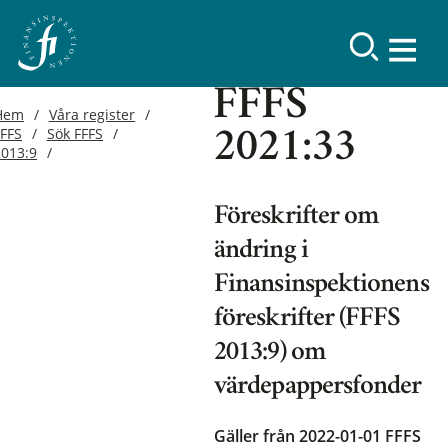
FFFS
Hem
Våra register
FFFS
Sök FFFS
2021:33
2013:9
Föreskrifter om
ändring i
Finansinspektionens
föreskrifter (FFFS
2013:9) om
värdepappersfonder
Gäller från 2022-01-01
FFFS