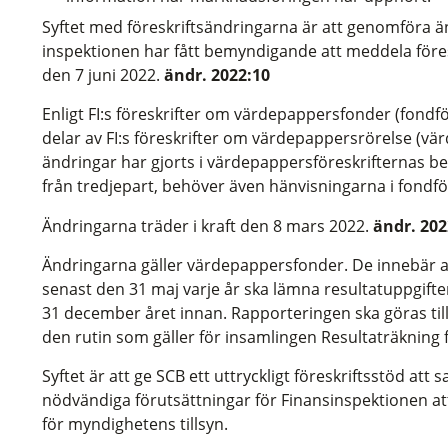
Syftet med föreskriftsändringarna är att genomföra än
inspektionen har fått bemyndigande att meddela föres
den 7 juni 2022.
ändr. 2022:10
Enligt FI:s föreskrifter om värdepappersfonder (fondf
delar av FI:s föreskrifter om värdepappersrörelse (vä
ändringar har gjorts i värdepappersföreskrifternas be
från tredjepart, behöver även hänvisningarna i fondfö
Ändringarna träder i kraft den 8 mars 2022.
ändr. 202
Ändringarna gäller värdepappersfonder. De innebär a
senast den 31 maj varje år ska lämna resultatuppgifte
31 december året innan. Rapporteringen ska göras till 
den rutin som gäller för insamlingen Resultaträkning 
Syftet är att ge SCB ett uttryckligt föreskriftsstöd att
nödvändiga förutsättningar för Finansinspektionen at
för myndighetens tillsyn.