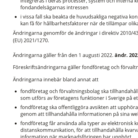
integreras i deras processer, system och interna 
fondandelsägarnas intressen
i vissa fall ska beakta de huvudsakliga negativa k
kan få för hållbarhetsfaktorer när de tillämpar oli
Ändringarna genomför de ändringar i direktiv 2010/4
(EU) 2021/1270.
Ändringarna gäller från den 1 augusti 2022.
ändr. 202
Föreskriftsändringarna gäller fondföretag och förvalt
Ändringarna innebär bland annat att
fondföretag och förvaltningsbolag ska tillhandahå
som utförs av företagens funktioner i Sverige på e
fondföretag ska offentliggöra avsikten att upphör
genom att tillhandahålla informationen på sina w
fondföretag får använda alla typer av elektronisk 
distanskommunikation, för att tillhandahålla kvarv
information när marknadsföringen har upphört.