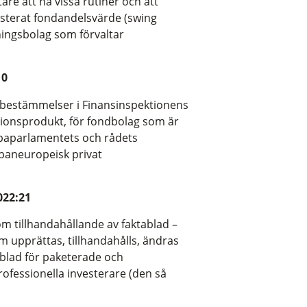
are att ha vissa rutiner och att
justerat fondandelsvärde (swing
tningsbolag som förvaltar
10
are bestämmelser i Finansinspektionens
sionsprodukt, för fondbolag som är
ropaparlamentets och rådets
 paneuropeisk privat
022:21
m tillhandahållande av faktablad –
m upprättas, tillhandahålls, ändras
ablad för paketerade och
ofessionella investerare (den så