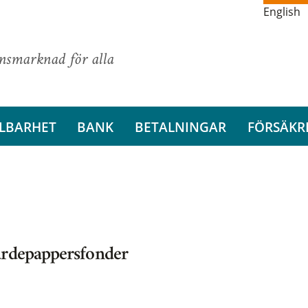
English
ansmarknad för alla
LBARHET
BANK
BETALNINGAR
FÖRSÄKR
ärdepappersfonder