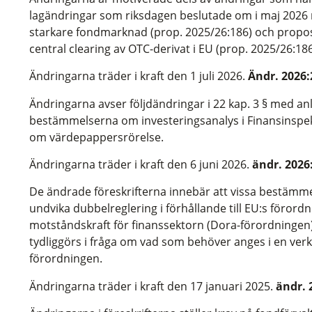
lagändringar som riksdagen beslutade om i maj 2026
starkare fondmarknad (prop. 2025/26:186) och proposi
central clearing av OTC-derivat i EU (prop. 2025/26:186
Ändringarna träder i kraft den 1 juli 2026.
Ändr. 2026:
Ändringarna avser följdändringar i 22 kap. 3 § med an
bestämmelserna om investeringsanalys i Finansinspekt
om värdepappersrörelse.
Ändringarna träder i kraft den 6 juni 2026.
ändr. 2026
De ändrade föreskrifterna innebär att vissa bestämme
undvika dubbelreglering i förhållande till EU:s förordn
motståndskraft för finanssektorn (Dora-förordningen
tydliggörs i fråga om vad som behöver anges i en verks
förordningen.
Ändringarna träder i kraft den 17 januari 2025.
ändr. 