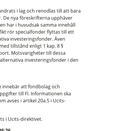
drats i lag och renodlas till att bara
. De nya föreskrifterna upphäver
men har i huvudsak samma innehåll
 rör specialfonder flyttas till ett
nativa investeringsfonder. Även
d tillstånd enligt 1 kap. 8 §
bort. Motsvarigheter till dessa
alternativa investeringsfonder i den
e innebär att fondbolag och
gifter till FI. Informationen ska
 avses i artikel 20a.5 i Ucits-
 i Ucits-direktivet.
26:26