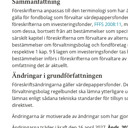
Sammanfattning
Föreskrifterna anpassas till den terminologi som har än
gälla för fondbolag som förvaltar värdepappersfonder
föreskrifterna om investeringsfonder,
FFFS 2008:11
, 
som dessa, bortsett från att bestämmelser som specifikt
särskilt kapitel i föreskrifterna om förvaltare av alter
bestämmelser om förvaltningsbolag och fondföretag me
respektive 1 kap. 9 § lagen om investeringsfonder tas 
bestämmelser införs i föreskrifterna om förvaltare av 
omfattning det är aktuellt.
Ändringar i grundförfattningen
Föreskriftsändringarna gäller värdepappersfonder. D
förvaltningsbolag regelbundet ska lämna ytterligare upp
lämnas enligt sådana tekniska standarder för tillsyn som
direktivet.
Ändringarna är motiverade av ändringar som har gjorts
Ändringarna träder i kraft den 16 april 2027.
Ändr. 20