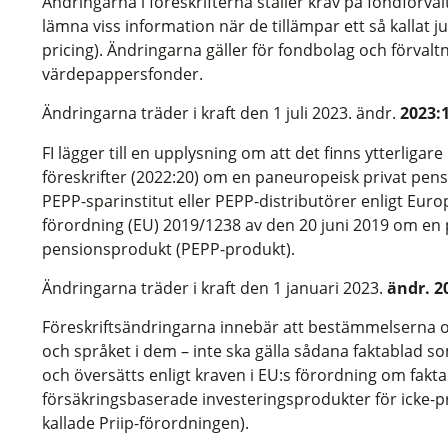
Ändringarna i föreskrifterna ställer krav på fondförvalt
lämna viss information när de tillämpar ett så kallat 
pricing). Ändringarna gäller för fondbolag och förval
värdepappersfonder.
Ändringarna träder i kraft den 1 juli 2023. ändr.
2023:
FI lägger till en upplysning om att det finns ytterlig
föreskrifter (2022:20) om en paneuropeisk privat pen
PEPP-sparinstitut eller PEPP-distributörer enligt Eu
förordning (EU) 2019/1238 av den 20 juni 2019 om en
pensionsprodukt (PEPP-produkt).
Ändringarna träder i kraft den 1 januari 2023.
ändr. 2
Föreskriftsändringarna innebär att bestämmelserna o
och språket i dem – inte ska gälla sådana faktablad so
och översätts enligt kraven i EU:s förordning om fakt
försäkringsbaserade investeringsprodukter för icke-pr
kallade Priip-förordningen).