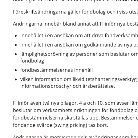
Föreskriftsändringarna gäller fondbolag och i viss uts
Ändringarna innebär bland annat att FI inför nya be
innehållet i en ansökan om att driva fondverksam
innehållet i en ansökan om godkännande av nya 
lämplighetsprövning av personer som beslutar om
fondbolag
fondbestämmelsernas innehåll
vilken information om likviditetshanteringsverkty
informationsbroschyr och årsberättelse.
FI inför även två nya bilagor, 4 a och 10, som avser 
beslutar om verksamhetsinriktningen för fondbolag oc
fondbestämmelserna ska ställas upp. Bestämmelser om
fondandelsvärde (swing pricing) tas bort.
Ändringarna är motiverade dels av ändringar som har gj