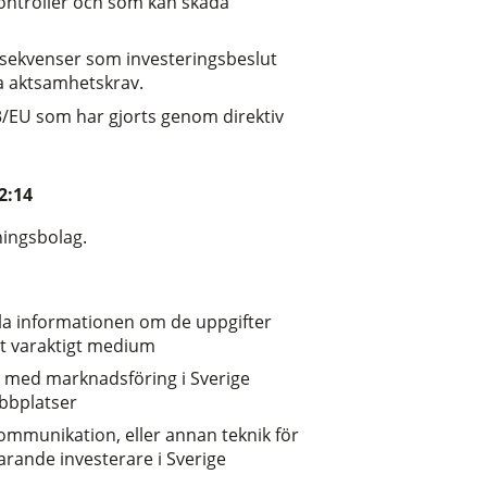
kontroller och som kan skada
onsekvenser som investeringsbeslut
ka aktsamhetskrav.
3/EU som har gjorts genom direktiv
2:14
ningsbolag.
lla informationen om de uppgifter
tt varaktigt medium
a med marknadsföring i Sverige
ebbplatser
kommunikation, eller annan teknik för
arande investerare i Sverige