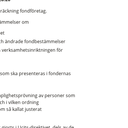
träckning fondföretag.
stämmelser om
het
och ändrade fondbestämmelser
 verksamhetsinriktningen för
g som ska presenteras i fondernas
lämplighetsprövning av personer som
h i vilken ordning
 så kallat justerat
orts i Ucits-direktivet, dels av de