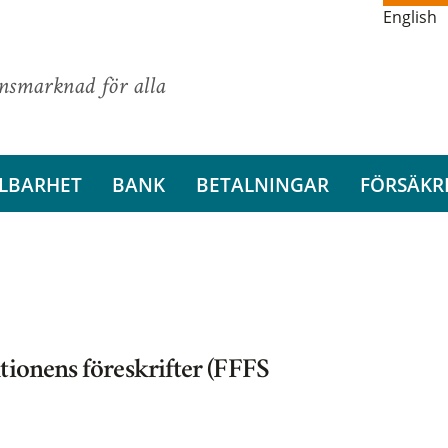
English
ansmarknad för alla
LBARHET
BANK
BETALNINGAR
FÖRSÄKR
tionens föreskrifter (FFFS