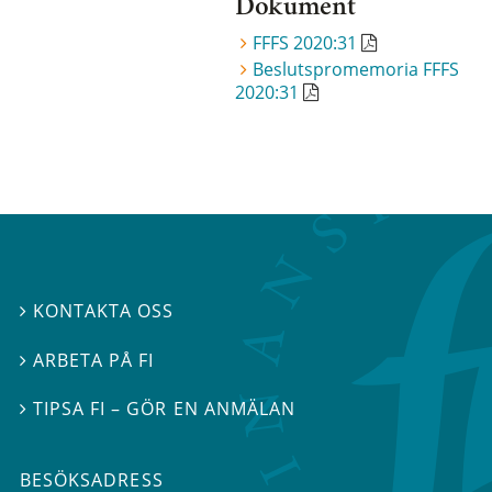
Dokument
FFFS 2020:31
Beslutspromemoria FFFS
2020:31
KONTAKTA OSS

ARBETA PÅ FI

TIPSA FI – GÖR EN ANMÄLAN

BESÖKSADRESS