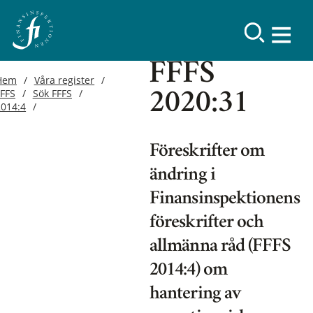
FFFS
Hem
Våra register
FFFS
Sök FFFS
2020:31
2014:4
Föreskrifter om
ändring i
Finansinspektionens
föreskrifter och
allmänna råd (FFFS
2014:4) om
hantering av