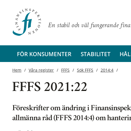
En stabil och väl fungerande fin
FÖR KONSUMENTER
STABILITET
HÅL
Hem
Våra register
FFFS
Sök FFFS
2014:4
FFFS 2021:22
Föreskrifter om ändring i Finansinspek
allmänna råd (FFFS 2014:4) om hanterin