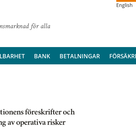
English
ansmarknad för alla
LBARHET
BANK
BETALNINGAR
FÖRSÄKR
tionens föreskrifter och
g av operativa risker