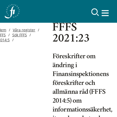
FFFS
Hem
Våra register
FFFS
Sök FFFS
2021:23
2014:5
Föreskrifter om
ändring i
Finansinspektionens
föreskrifter och
allmänna råd (FFFS
2014:5) om
informationssäkerhet,