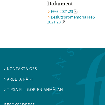
Dokument
FFFS 2021:23
Beslutspromemoria FFFS
2021:23
KONTAKTA OSS

ARBETA PÅ FI

TIPSA FI – GÖR EN ANMÄLAN

BESÖKSADRESS