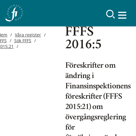
FFFS
Hem
Våra register
FFFS
Sök FFFS
2016:5
2015:21
Föreskrifter om
ändring i
Finansinspektionens
föreskrifter (FFFS
2015:21) om
övergångsreglering
för