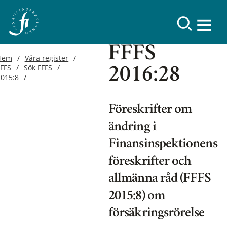
FFFS
Hem
Våra register
FFFS
Sök FFFS
2016:28
2015:8
Föreskrifter om
ändring i
Finansinspektionens
föreskrifter och
allmänna råd (FFFS
2015:8) om
försäkringsrörelse