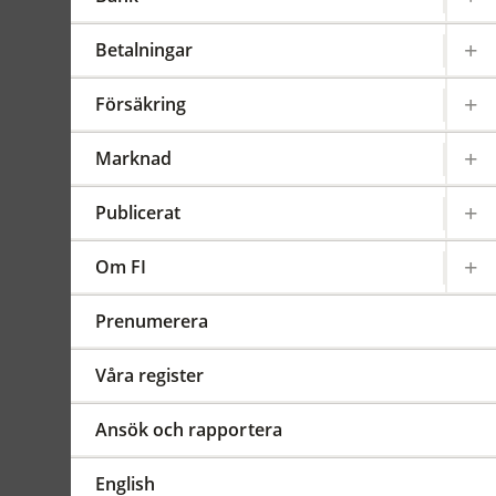
terrorism
Betalningar
Gäller från 2024-03-26
FFFS
2017:11
Försäkring
Sammanfattning
Kravet på att utse en
Marknad
centralt funktionsansvarig
ersätts av en
Publicerat
proportionalitetsbedömning
för att underlätta för
Om FI
företagen. Det ska framgå av
företagets rutiner och
Prenumerera
riktlinjer hur ansvaret för att
fullgöra dess skyldigheter
Våra register
enligt
penningtvättsregelverket är
Ansök och rapportera
fördelat inom företaget.
Företaget får också uppdra
English