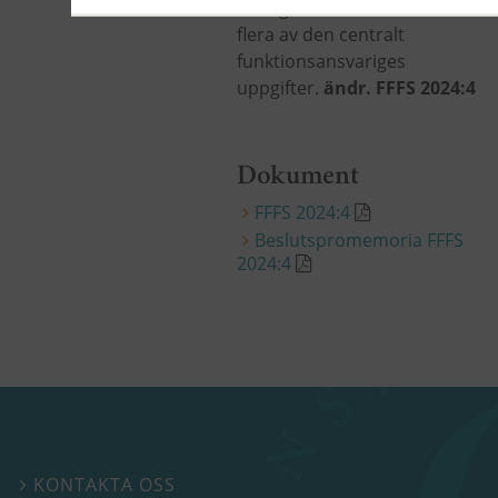
åt någon annan att utföra
flera av den centralt
funktionsansvariges
uppgifter.
ändr. FFFS 2024:4
Dokument
FFFS 2024:4
Beslutspromemoria FFFS
2024:4
KONTAKTA OSS
