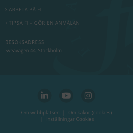
ARBETA PÅ FI

TIPSA FI – GÖR EN ANMÄLAN

BESÖKSADRESS
Sveavägen 44
, Stockholm
linkedin
youtube
Instagram
Om webbplatsen
Om kakor (cookies)
Inställningar Cookies