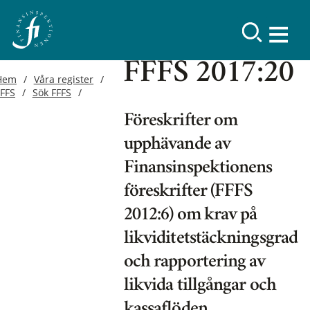
FFFS 2017:20
Hem
Våra register
FFFS
Sök FFFS
Föreskrifter om
upphävande av
Finansinspektionens
föreskrifter (FFFS
2012:6) om krav på
likviditetstäckningsgrad
och rapportering av
likvida tillgångar och
kassaflöden