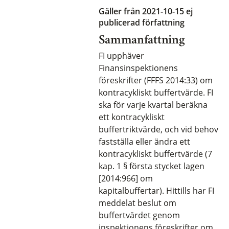
Gäller från 2021-10-15
ej
publicerad författning
Sammanfattning
FI upphäver
Finansinspektionens
föreskrifter (FFFS 2014:33) om
kontracykliskt buffertvärde. FI
ska för varje kvartal beräkna
ett kontracykliskt
buffertriktvärde, och vid behov
fastställa eller ändra ett
kontracykliskt buffertvärde (7
kap. 1 § första stycket lagen
[2014:966] om
kapitalbuffertar). Hittills har FI
meddelat beslut om
buffertvärdet genom
inspektionens föreskrifter om