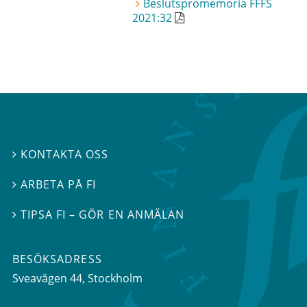
Beslutspromemoria FFFS
2021:32
KONTAKTA OSS

ARBETA PÅ FI

TIPSA FI – GÖR EN ANMÄLAN

BESÖKSADRESS
Sveavägen 44
, Stockholm