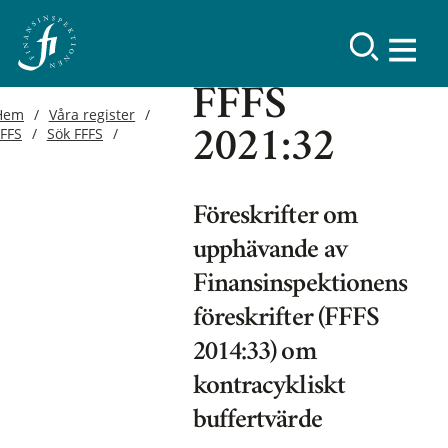
FFFS
Hem
Våra register
FFFS
Sök FFFS
2021:32
Föreskrifter om
upphävande av
Finansinspektionens
föreskrifter (FFFS
2014:33) om
kontracykliskt
buffertvärde