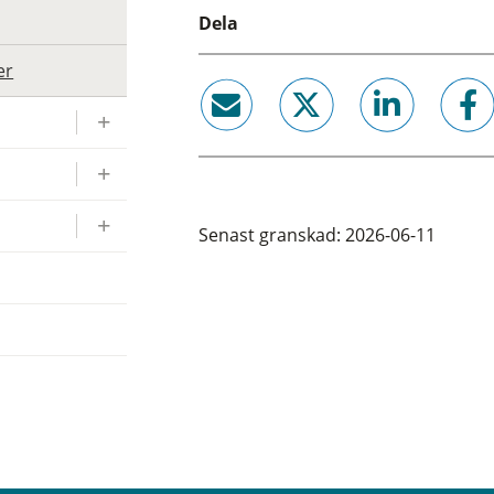
Dela
er
email
twitter
linkedin
facebook
Senast granskad: 2026-06-11