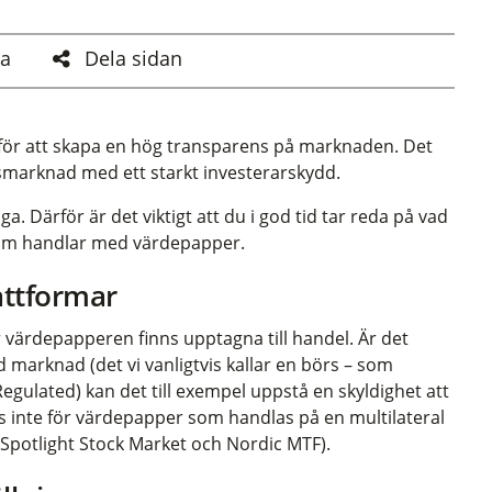
a
Dela sidan
l för att skapa en hög transparens på marknaden. Det
nansmarknad med ett starkt investerarskydd.
ga. Därför är det viktigt att du i god tid tar reda på vad
 som handlar med värdepapper.
attformar
 värdepapperen finns upptagna till handel. Är det
 marknad (det vi vanligtvis kallar en börs – som
lated) kan det till exempel uppstå en skyldighet att
s inte för värdepapper som handlas på en multilateral
Spotlight Stock Market och Nordic MTF).