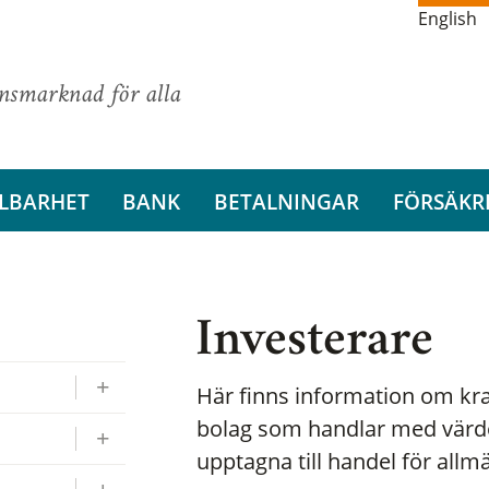
English
ansmarknad för alla
LBARHET
BANK
BETALNINGAR
FÖRSÄKR
Investerare
Här finns information om krav
bolag som handlar med värd
upptagna till handel för allm