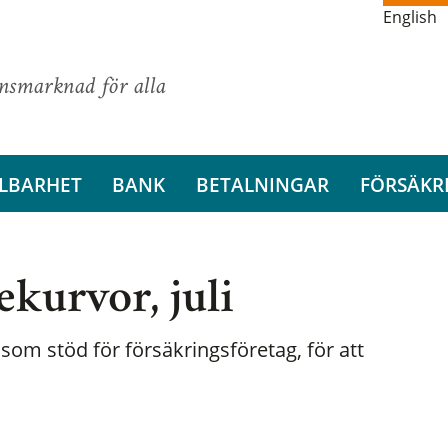
English
ansmarknad för alla
LBARHET
BANK
BETALNINGAR
FÖRSÄKR
kurvor, juli
som stöd för försäkringsföretag, för att