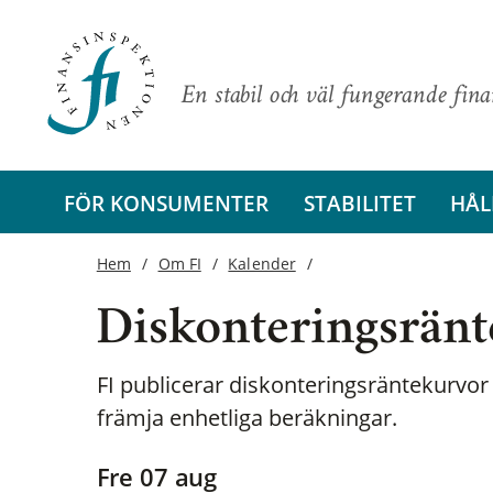
En stabil och väl fungerande fin
FÖR KONSUMENTER
STABILITET
HÅL
Hem
Om FI
Kalender
Diskonteringsränte
FI publicerar diskonteringsräntekurvor 
främja enhetliga beräkningar.
fre 07 aug