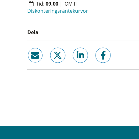
Tid:
09.00
|
OM FI
Diskonteringsräntekurvor
Dela
email
twitter
linkedin
facebook