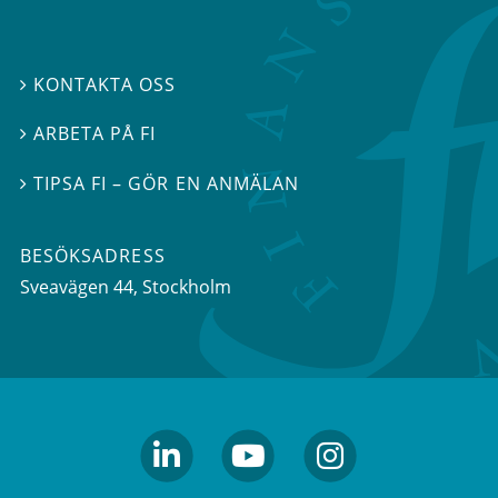
KONTAKTA OSS

ARBETA PÅ FI

TIPSA FI – GÖR EN ANMÄLAN

BESÖKSADRESS
Sveavägen 44
, Stockholm
linkedin
youtube
Instagram