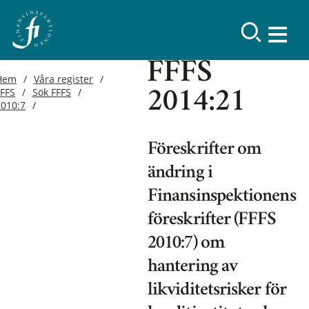
FFFS
Hem
Våra register
FFFS
Sök FFFS
2014:21
2010:7
Föreskrifter om
ändring i
Finansinspektionens
föreskrifter (FFFS
2010:7) om
hantering av
likviditetsrisker för