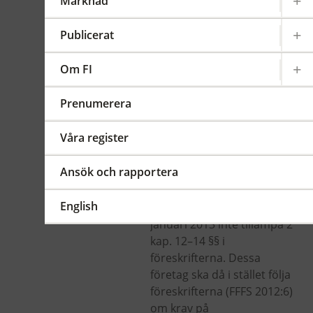
Marknad
kreditinstitut och
värdepappersbolag
Publicerat
Gäller från 2013-01-01
FFFS
Om FI
2011:37
Sammanfattning
Prenumerera
Kreditinstitut,
Våra register
värdepappersbolag och
finansiella företagsgrupper
Ansök och rapportera
med en balansomslutning
på över 100 miljarder
English
kronor ska från den 1
januari 2013 inte tillämpa 2
kap. 12–14 §§ i
föreskrifterna. Dessa
företag ska då i stället följa
föreskrifterna (FFFS 2012:6)
om krav på