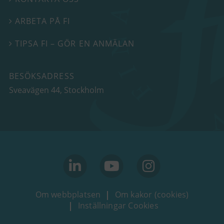
ARBETA PÅ FI

TIPSA FI – GÖR EN ANMÄLAN

BESÖKSADRESS
Sveavägen 44
, Stockholm
linkedin
youtube
Instagram
Om webbplatsen
Om kakor (cookies)
Inställningar Cookies