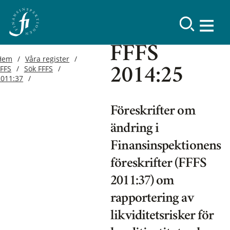
FFFS
Hem
Våra register
FFFS
Sök FFFS
2014:25
2011:37
Föreskrifter om
ändring i
Finansinspektionens
föreskrifter (FFFS
2011:37) om
rapportering av
likviditetsrisker för