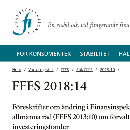
En stabil och väl fungerande fin
FÖR KONSUMENTER
STABILITET
HÅL
Hem
Våra register
FFFS
Sök FFFS
2013:10
FFFS 2018:14
Föreskrifter om ändring i Finansinspek
allmänna råd (FFFS 2013:10) om förvalta
investeringsfonder