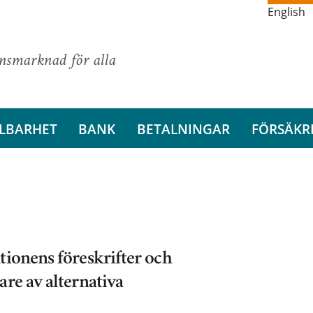
English
ansmarknad för alla
LBARHET
BANK
BETALNINGAR
FÖRSÄKR
tionens föreskrifter och
re av alternativa