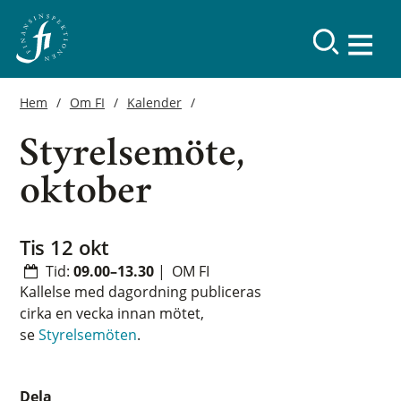
Hem
Om FI
Kalender
Styrelsemöte,
oktober
tis 12 okt
Tid:
09.00–13.30
|
OM FI
Kallelse med dagordning publiceras
cirka en vecka innan mötet,
se
Styrelsemöten
.
Dela