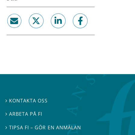
email
twitter
linkedin
facebook
KONTAKTA OSS

ARBETA PÅ FI

TIPSA FI – GÖR EN ANMÄLAN
