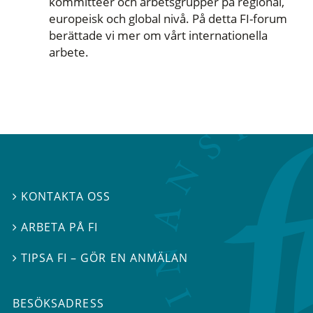
kommittéer och arbetsgrupper på regional,
europeisk och global nivå. På detta FI-forum
berättade vi mer om vårt internationella
arbete.
KONTAKTA OSS

ARBETA PÅ FI

TIPSA FI – GÖR EN ANMÄLAN

BESÖKSADRESS