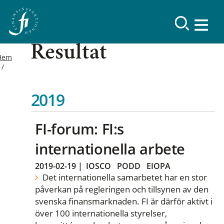
Resultat
Hem
2019
FI-forum: FI:s
internationella arbete
2019-02-19
|
IOSCO
PODD
EIOPA
Det internationella samarbetet har en stor
påverkan på regleringen och tillsynen av den
svenska finansmarknaden. FI är därför aktivt i
över 100 internationella styrelser,