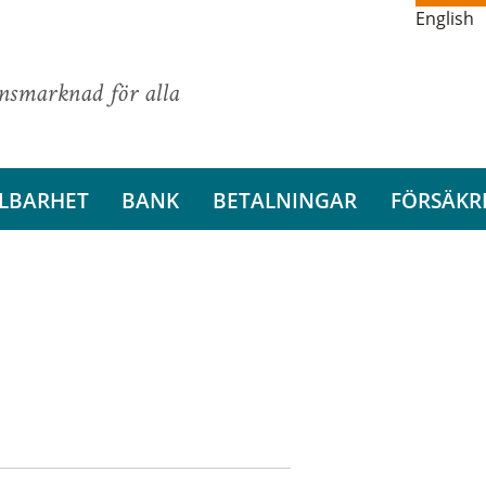
English
ansmarknad för alla
LBARHET
BANK
BETALNINGAR
FÖRSÄKR