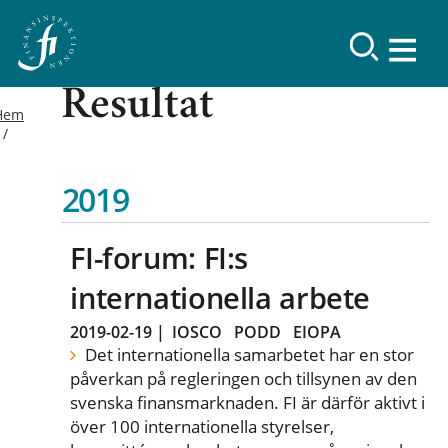
Resultat
Hem
2019
FI-forum: FI:s
internationella arbete
2019-02-19
|
IOSCO
PODD
EIOPA
Det internationella samarbetet har en stor
påverkan på regleringen och tillsynen av den
svenska finansmarknaden. FI är därför aktivt i
över 100 internationella styrelser,