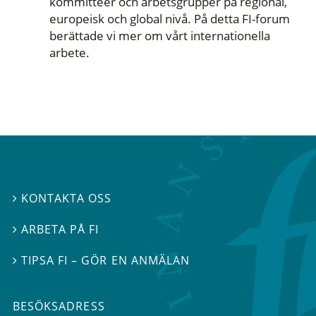
kommittéer och arbetsgrupper på regional,
europeisk och global nivå. På detta FI-forum
berättade vi mer om vårt internationella
arbete.
KONTAKTA OSS

ARBETA PÅ FI

TIPSA FI – GÖR EN ANMÄLAN

BESÖKSADRESS