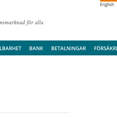
English
ansmarknad för alla
LBARHET
BANK
BETALNINGAR
FÖRSÄKR