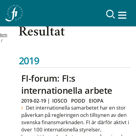
Resultat
Hem
2019
FI-forum: FI:s
internationella arbete
2019-02-19
|
IOSCO
PODD
EIOPA
Det internationella samarbetet har en stor
påverkan på regleringen och tillsynen av den
svenska finansmarknaden. FI är därför aktivt i
över 100 internationella styrelser,