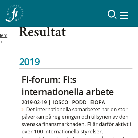
Resultat
Hem
2019
FI-forum: FI:s
internationella arbete
2019-02-19
|
IOSCO
PODD
EIOPA
Det internationella samarbetet har en stor
påverkan på regleringen och tillsynen av den
svenska finansmarknaden. FI är därför aktivt i
över 100 internationella styrelser,