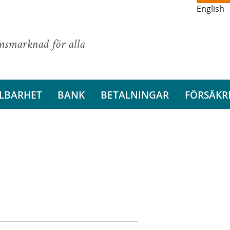
English
ansmarknad för alla
LBARHET
BANK
BETALNINGAR
FÖRSÄKR