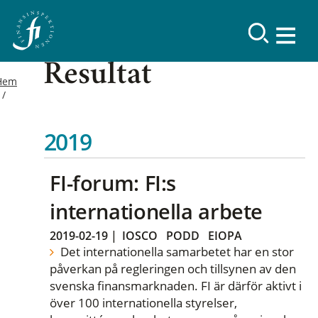
Resultat
Hem
2019
FI-forum: FI:s
internationella arbete
2019-02-19
|
IOSCO
PODD
EIOPA
Det internationella samarbetet har en stor
påverkan på regleringen och tillsynen av den
svenska finansmarknaden. FI är därför aktivt i
över 100 internationella styrelser,