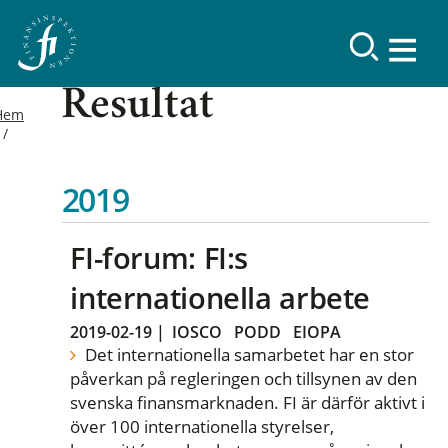
Resultat
Hem
2019
FI-forum: FI:s
internationella arbete
2019-02-19
|
IOSCO
PODD
EIOPA
Det internationella samarbetet har en stor
påverkan på regleringen och tillsynen av den
svenska finansmarknaden. FI är därför aktivt i
över 100 internationella styrelser,