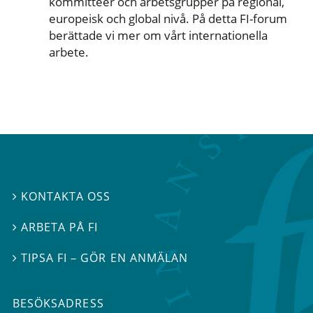
kommittéer och arbetsgrupper på regional,
europeisk och global nivå. På detta FI-forum
berättade vi mer om vårt internationella
arbete.
KONTAKTA OSS

ARBETA PÅ FI

TIPSA FI – GÖR EN ANMÄLAN

BESÖKSADRESS