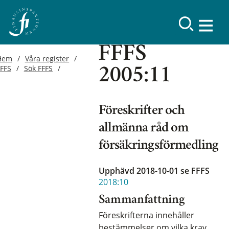
FFFS
Hem
Våra register
FFFS
Sök FFFS
2005:11
Föreskrifter och
allmänna råd om
försäkringsförmedling
Upphävd 2018-10-01
se FFFS
2018:10
Sammanfattning
Föreskrifterna innehåller
bestämmelser om vilka krav