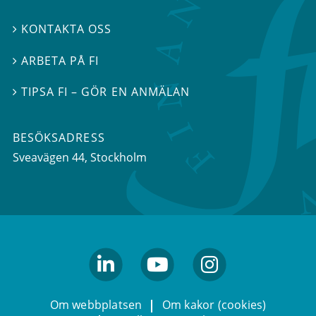
KONTAKTA OSS

ARBETA PÅ FI

TIPSA FI – GÖR EN ANMÄLAN

BESÖKSADRESS
Sveavägen 44
, Stockholm
linkedin
youtube
Instagram
Om webbplatsen
Om kakor (cookies)