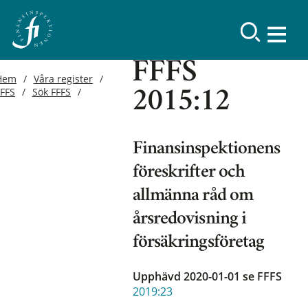
FFFS
Hem
Våra register
FFFS
Sök FFFS
2015:12
Finansinspektionens
föreskrifter och
allmänna råd om
årsredovisning i
försäkringsföretag
Upphävd 2020-01-01
se FFFS
2019:23