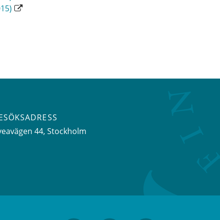
015)
ESÖKSADRESS
veavägen 44
, Stockholm