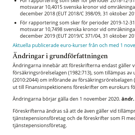
För rapportering som sker för perioder 2018-12-31 t
motsvarar 10,4015 svenska kronor vid omräkninga
december 2018 (EUT 2018/C 398/09, 31 oktober 20
För rapportering som sker för perioder 2019-12-31 t
motsvarar 10,7498 svenska kronor vid omräkninga
december 2019 (EUT 2019/C 371/04, 31 oktober 20
Aktuella publicerade euro-kurser från och med 1 nov
Ändringar i grundförfattningen
Ändringarna innebär att föreskrifterna endast gäller v
försäkringsrörelselagen (1982:713), som tillämpas av
(2010:2044) om införande av försäkringsrörelselagen 
ut till Finansinspektionens föreskrifter om eurokurs 
Ändringarna börjar gälla den 1 november 2020.
ändr.
Föreskrifterna ändras så att de även gäller vid tilläm
tjänstepensionsföretag och de föreskrifter som FI m
tjänstepensionsföretag.