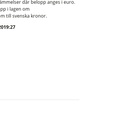
stämmelser där belopp anges i euro.
opp i lagen om
m till svenska kronor.
2019:27