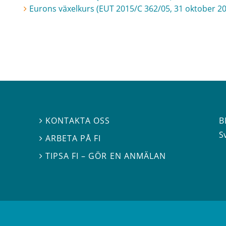
Eurons växelkurs (EUT 2015/C 362/05, 31 oktober 2
B
KONTAKTA OSS

S
ARBETA PÅ FI

TIPSA FI – GÖR EN ANMÄLAN
