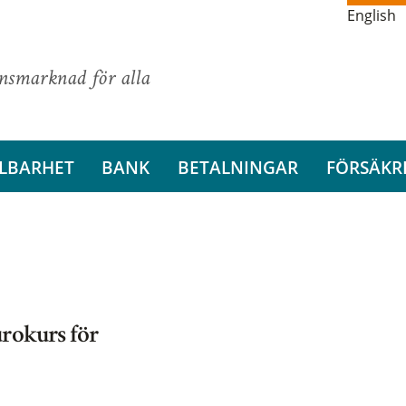
English
ansmarknad för alla
LBARHET
BANK
BETALNINGAR
FÖRSÄKR
urokurs för