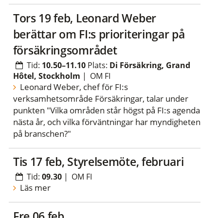
tors 19 feb, Leonard Weber
berättar om FI:s prioriteringar på
försäkringsområdet
Tid:
10.50–11.10
Plats:
Di Försäkring, Grand
Hôtel, Stockholm
|
OM FI
Leonard Weber, chef för FI:s
verksamhetsområde Försäkringar, talar under
punkten "Vilka områden står högst på FI:s agenda
nästa år, och vilka förväntningar har myndigheten
på branschen?"
tis 17 feb, Styrelsemöte, februari
Tid:
09.30
|
OM FI
Läs mer
fre 06 feb,