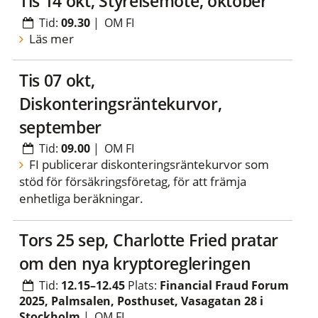
tis 14 okt, Styrelsemöte, oktober
Tid:
09.30
|
OM FI
Läs mer
tis 07 okt,
Diskonteringsräntekurvor,
september
Tid:
09.00
|
OM FI
FI publicerar diskonteringsräntekurvor som
stöd för försäkringsföretag, för att främja
enhetliga beräkningar.
tors 25 sep, Charlotte Fried pratar
om den nya kryptoregleringen
Tid:
12.15–12.45
Plats:
Financial Fraud Forum
2025, Palmsalen, Posthuset, Vasagatan 28 i
Stockholm
|
OM FI