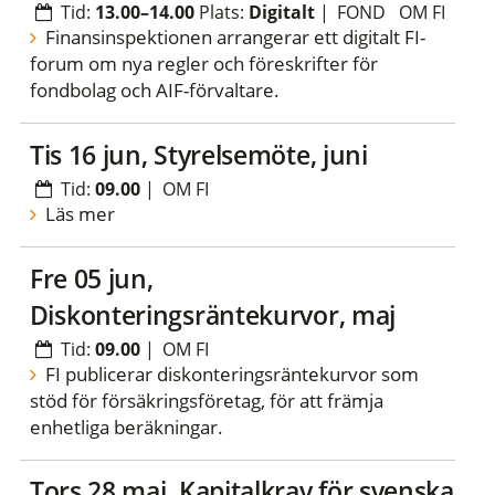
Tid:
13.00–14.00
Plats:
Digitalt
|
FOND
OM FI
Finansinspektionen arrangerar ett digitalt FI-
forum om nya regler och föreskrifter för
fondbolag och AIF-förvaltare.
tis 16 jun, Styrelsemöte, juni
Tid:
09.00
|
OM FI
Läs mer
fre 05 jun,
Diskonteringsräntekurvor, maj
Tid:
09.00
|
OM FI
FI publicerar diskonteringsräntekurvor som
stöd för försäkringsföretag, för att främja
enhetliga beräkningar.
tors 28 maj, Kapitalkrav för svenska