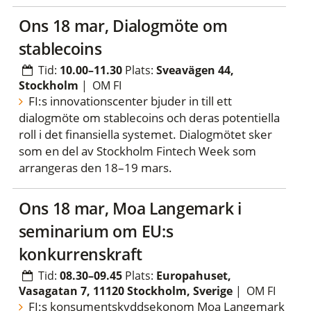
ons 18 mar, Dialogmöte om
stablecoins
Tid:
10.00–11.30
Plats:
Sveavägen 44,
Stockholm
|
OM FI
FI:s innovationscenter bjuder in till ett
dialogmöte om stablecoins och deras potentiella
roll i det finansiella systemet. Dialogmötet sker
som en del av Stockholm Fintech Week som
arrangeras den 18–19 mars.
ons 18 mar, Moa Langemark i
seminarium om EU:s
konkurrenskraft
Tid:
08.30–09.45
Plats:
Europahuset,
Vasagatan 7, 11120 Stockholm, Sverige
|
OM FI
FI:s konsumentskyddsekonom Moa Langemark