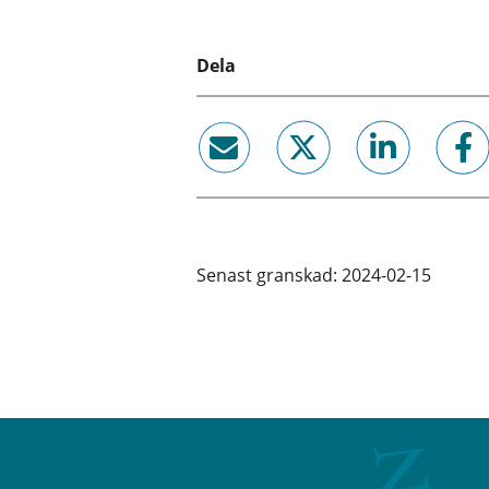
Dela
email
twitter
linkedin
facebook
Senast granskad: 2024-02-15