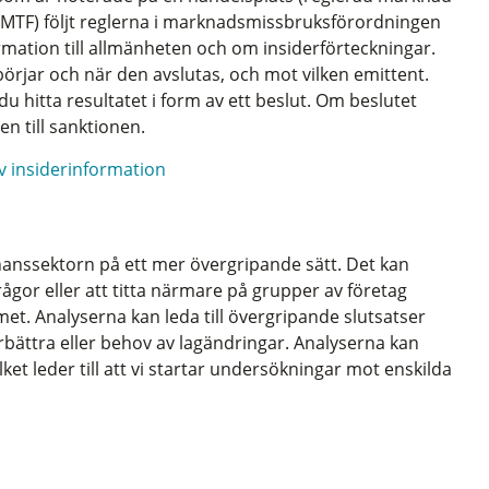
, MTF) följt reglerna i marknadsmissbruksförordningen
rmation till allmänheten och om insiderförteckningar.
börjar och när den avslutas, och mot vilken emittent.
du hitta resultatet i form av ett beslut. Om beslutet
en till sanktionen.
v insiderinformation
inanssektorn på ett mer övergripande sätt. Det kan
rågor eller att titta närmare på grupper av företag
met. Analyserna kan leda till övergripande slutsatser
ättra eller behov av lagändringar. Analyserna kan
lket leder till att vi startar undersökningar mot enskilda