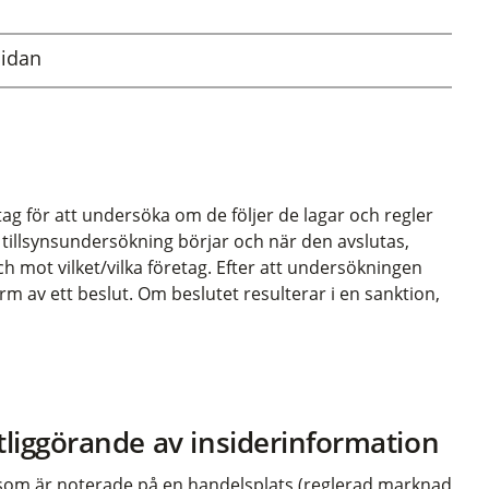
sidan
etag för att undersöka om de följer de lagar och regler
n tillsynsundersökning börjar och när den avslutas,
ch mot vilket/vilka företag. Efter att undersökningen
orm av ett beslut. Om beslutet resulterar i en sanktion,
liggörande av insiderinformation
 som är noterade på en handelsplats (reglerad marknad