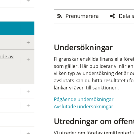
Prenumerera
Dela 
Undersökningar
nde av
FI granskar enskilda finansiella för
som gäller. Här publicerar vi när e
vilken typ av undersökning det är o
avslutats kan du hitta resultatet i f
länkar vi även till sanktionen.
Pågående undersökningar
Avslutade undersökningar
Utredningar om offent
Vi utreder om företag (emittenter)