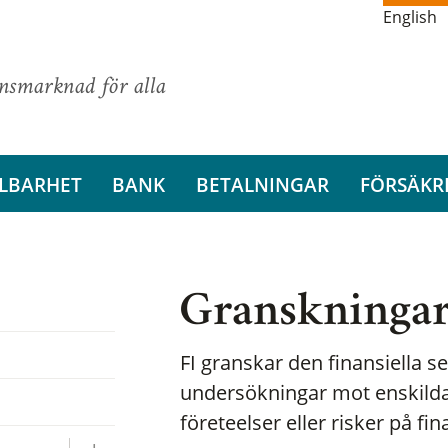
English
ansmarknad för alla
LBARHET
BANK
BETALNINGAR
FÖRSÄKR
Granskninga
FI granskar den finansiella 
undersökningar mot enskilda
företeelser eller risker på f